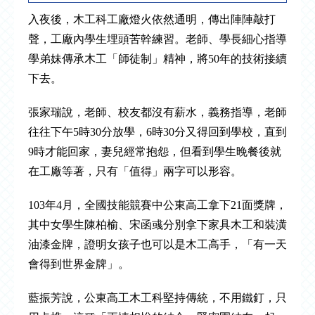
入夜後，木工科工廠燈火依然通明，傳出陣陣敲打
聲，工廠內學生埋頭苦幹練習。老師、學長細心指導
學弟妹傳承木工「師徒制」精神，將50年的技術接續
下去。
張家瑞說，老師、校友都沒有薪水，義務指導，老師
往往下午5時30分放學，6時30分又得回到學校，直到
9時才能回家，妻兒經常抱怨，但看到學生晚餐後就
在工廠等著，只有「值得」兩字可以形容。
103年4月，全國技能競賽中公東高工拿下21面獎牌，
其中女學生陳柏榆、宋函彧分別拿下家具木工和裝潢
油漆金牌，證明女孩子也可以是木工高手，「有一天
會得到世界金牌」。
藍振芳說，公東高工木工科堅持傳統，不用鐵釘，只