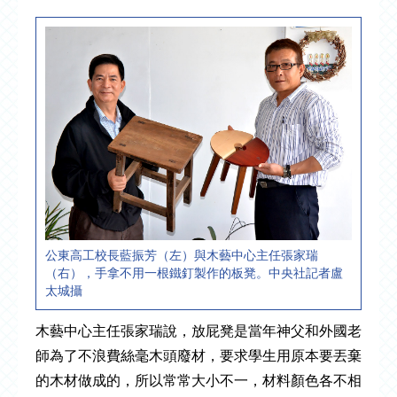
公東高工校長藍振芳（左）與木藝中心主任張家瑞
（右），手拿不用一根鐵釘製作的板凳。中央社記者盧
太城攝
木藝中心主任張家瑞說，放屁凳是當年神父和外國老
師為了不浪費絲毫木頭廢材，要求學生用原本要丟棄
的木材做成的，所以常常大小不一，材料顏色各不相