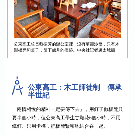
公東高工校長藍振芳的辦公室裡，沒有華麗沙發，只有木
製板凳和桌子，留下歲月的痕跡。中央社記者盧太城攝
公東高工：木工師徒制 傳承
半世紀
「兩情相悅的精神一定要傳下去」，用釘子做板凳只
要半個小時，但公東高工學生甘願花6個小時，不用
鐵釘、只用卡榫，把板凳緊密地結合在一起。