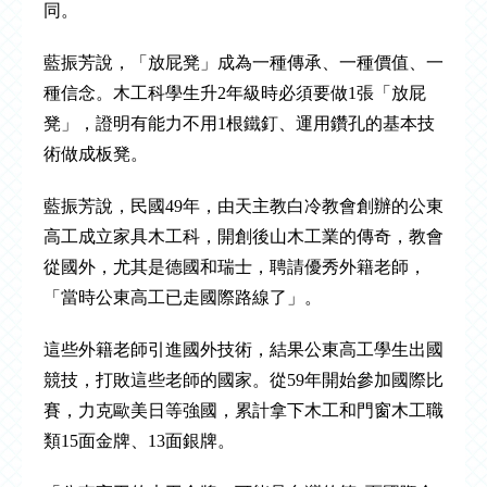
同。
藍振芳說，「放屁凳」成為一種傳承、一種價值、一
種信念。木工科學生升2年級時必須要做1張「放屁
凳」，證明有能力不用1根鐵釘、運用鑽孔的基本技
術做成板凳。
藍振芳說，民國49年，由天主教白冷教會創辦的公東
高工成立家具木工科，開創後山木工業的傳奇，教會
從國外，尤其是德國和瑞士，聘請優秀外籍老師，
「當時公東高工已走國際路線了」。
這些外籍老師引進國外技術，結果公東高工學生出國
競技，打敗這些老師的國家。從59年開始參加國際比
賽，力克歐美日等強國，累計拿下木工和門窗木工職
類15面金牌、13面銀牌。