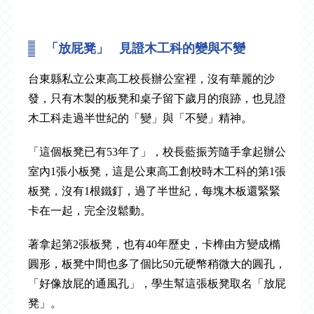
「放屁凳」 見證木工科的變與不變
台東縣私立公東高工校長辦公室裡，沒有華麗的沙
發，只有木製的板凳和桌子留下歲月的痕跡，也見證
木工科走過半世紀的「變」與「不變」精神。
「這個板凳已有53年了」，校長藍振芳隨手拿起辦公
室內1張小板凳，這是公東高工創校時木工科的第1張
板凳，沒有1根鐵釘，過了半世紀，每塊木板還緊緊
卡在一起，完全沒鬆動。
著拿起第2張板凳，也有40年歷史，卡榫由方變成橢
圓形，板凳中間也多了個比50元硬幣稍微大的圓孔，
「好像放屁的通風孔」，學生幫這張板凳取名「放屁
凳」。