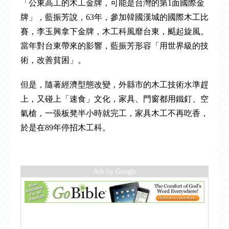
「公東高工的木工金牌，可能是台灣的第1面國際金
牌」，藍振芳說，63年，參加韓國漢城的國際木工比
賽，李玉興拿下金牌，木工科風靡台東，颳起旋風。
當年對台東帶來的影響，藍振芳形容「用世界級的技
術，改善貧困」。
但是，隨著經濟型態改變，外縣市的木工技術水準趕
上，又碰上「速食」文化，家具、門窗都用鐵釘、空
氣槍，一張板凳半小時就完工，家具木工不再吃香，
於是在89年停招木工科。
Ads by Google