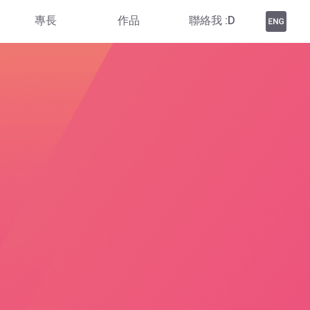
專長
作品
聯絡我 :D