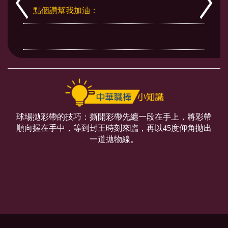
點個讚幫我加油：
球場拋彩帶的技巧：撕開彩帶先纏一段在手上，將彩帶
順向握在手中，等到封王時刻來臨，再以45度仰角拋出
一道拋物線。