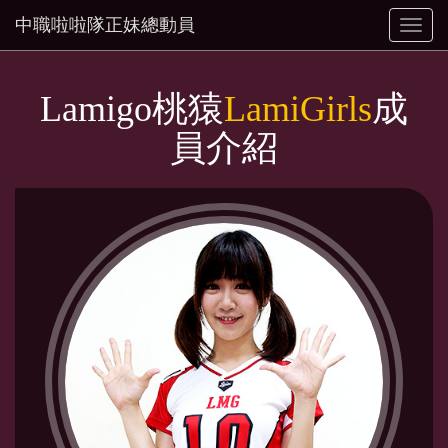
中職啦啦隊正妹總動員
Toggl
naviga
Lamigo桃猿
LamiGirls
成
員介紹