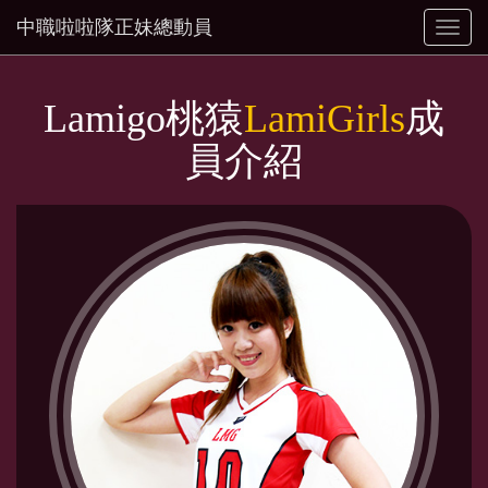
中職啦啦隊正妹總動員
Toggl
naviga
Lamigo桃猿
LamiGirls
成
員介紹