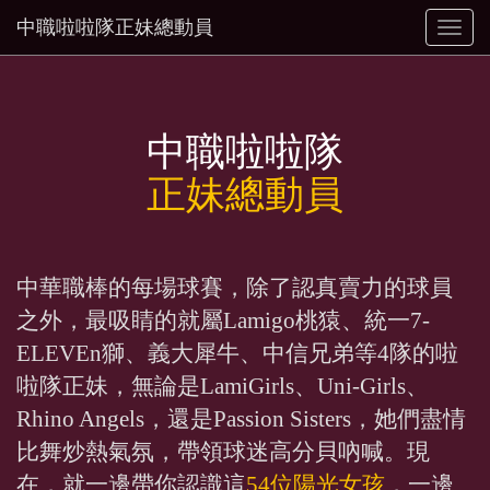
中職啦啦隊正妹總動員
Toggl
naviga
中職啦啦隊
正妹總動員
中華職棒的每場球賽，除了認真賣力的球員
之外，最吸睛的就屬Lamigo桃猿、統一7-
ELEVEn獅、義大犀牛、中信兄弟等4隊的啦
啦隊正妹，無論是LamiGirls、Uni-Girls、
Rhino Angels，還是Passion Sisters，她們盡情
比舞炒熱氣氛，帶領球迷高分貝吶喊。現
在，就一邊帶你認識這
54位陽光女孩
，一邊